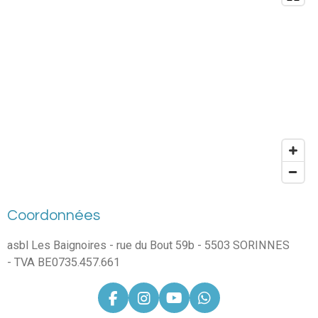
Coordonnées
asbl Les Baignoires - rue du Bout 59b - 5503 SORINNES
- TVA BE0735.457.661
F
I
Y
W
a
n
o
h